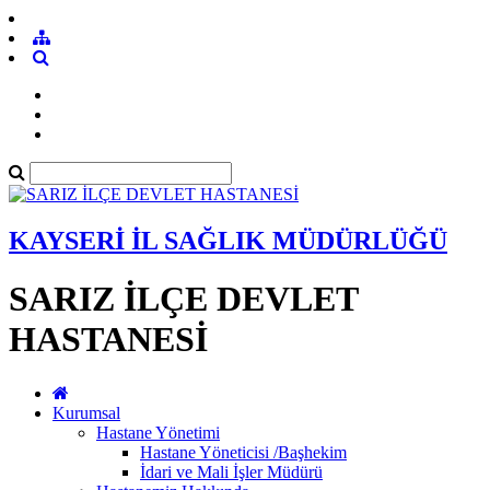
KAYSERİ İL SAĞLIK MÜDÜRLÜĞÜ
SARIZ İLÇE DEVLET
HASTANESİ
Kurumsal
Hastane Yönetimi
Hastane Yöneticisi /Başhekim
İdari ve Mali İşler Müdürü