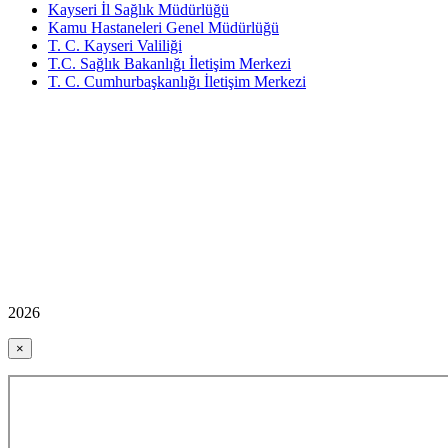
Kayseri İl Sağlık Müdürlüğü
Kamu Hastaneleri Genel Müdürlüğü
T. C. Kayseri Valiliği
T.C. Sağlık Bakanlığı İletişim Merkezi
T. C. Cumhurbaşkanlığı İletişim Merkezi
2026
×