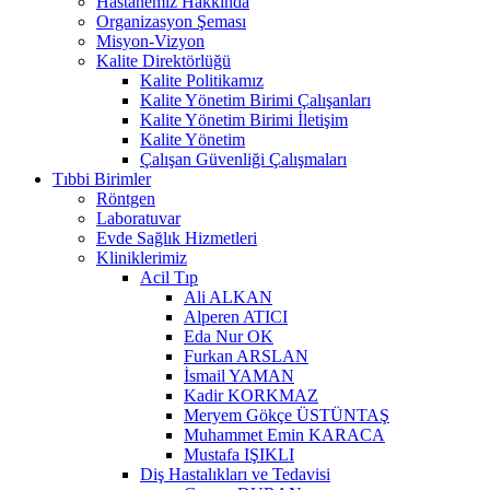
Hastanemiz Hakkında
Organizasyon Şeması
Misyon-Vizyon
Kalite Direktörlüğü
Kalite Politikamız
Kalite Yönetim Birimi Çalışanları
Kalite Yönetim Birimi İletişim
Kalite Yönetim
Çalışan Güvenliği Çalışmaları
Tıbbi Birimler
Röntgen
Laboratuvar
Evde Sağlık Hizmetleri
Kliniklerimiz
Acil Tıp
Ali ALKAN
Alperen ATICI
Eda Nur OK
Furkan ARSLAN
İsmail YAMAN
Kadir KORKMAZ
Meryem Gökçe ÜSTÜNTAŞ
Muhammet Emin KARACA
Mustafa IŞIKLI
Diş Hastalıkları ve Tedavisi