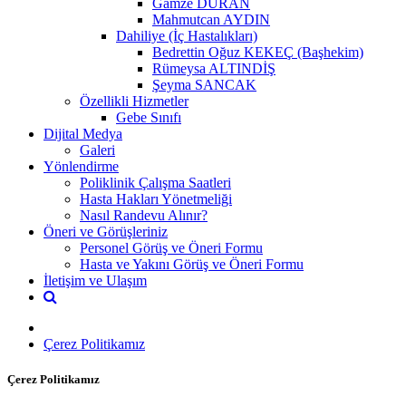
Gamze DURAN
Mahmutcan AYDIN
Dahiliye (İç Hastalıkları)
Bedrettin Oğuz KEKEÇ (Başhekim)
Rümeysa ALTINDİŞ
Şeyma SANCAK
Özellikli Hizmetler
Gebe Sınıfı
Dijital Medya
Galeri
Yönlendirme
Poliklinik Çalışma Saatleri
Hasta Hakları Yönetmeliği
Nasıl Randevu Alınır?
Öneri ve Görüşleriniz
Personel Görüş ve Öneri Formu
Hasta ve Yakını Görüş ve Öneri Formu
İletişim ve Ulaşım
Çerez Politikamız
Çerez Politikamız