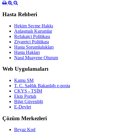
Hasta Rehberi
Hekim Seçme Hakkı
Anlaşmalı Kurumlar
Refakatçi Politikası
Ziyaretçi Politikası
Hasta Sorumlulukları
Hasta Hakları
Nasıl Muayene Olurum
Web Uygulamaları
Kamu SM
T. C. Sağlık Bakanlığı e-posta
ÇKYS - TSİM
Ekip Portalı
Bilgi Güvenliği
E-Devlet
Çözüm Merkezleri
Beyaz Kod