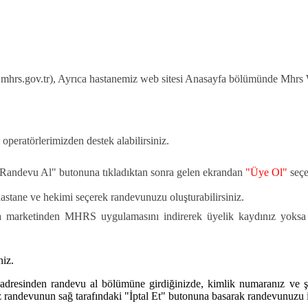
mhrs.gov.tr), Ayrıca hastanemiz web sitesi Anasayfa bölümünde Mhrs W
eratörlerimizden destek alabilirsiniz.
"Randevu Al" butonuna tıkladıktan sonra gelen ekrandan
"Üye Ol"
seçen
hastane ve hekimi seçerek randevunuzu oluşturabilirsiniz.
marketinden MHRS uygulamasını indirerek üyelik kaydınız yoksa oluş
niz.
 adresinden randevu al bölümüne girdiğinizde, kimlik numaranız ve ş
niz randevunun sağ tarafındaki "İptal Et" butonuna basarak randevunuzu ip