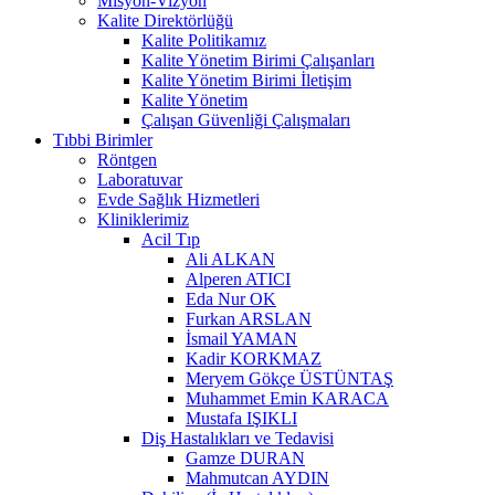
Misyon-Vizyon
Kalite Direktörlüğü
Kalite Politikamız
Kalite Yönetim Birimi Çalışanları
Kalite Yönetim Birimi İletişim
Kalite Yönetim
Çalışan Güvenliği Çalışmaları
Tıbbi Birimler
Röntgen
Laboratuvar
Evde Sağlık Hizmetleri
Kliniklerimiz
Acil Tıp
Ali ALKAN
Alperen ATICI
Eda Nur OK
Furkan ARSLAN
İsmail YAMAN
Kadir KORKMAZ
Meryem Gökçe ÜSTÜNTAŞ
Muhammet Emin KARACA
Mustafa IŞIKLI
Diş Hastalıkları ve Tedavisi
Gamze DURAN
Mahmutcan AYDIN