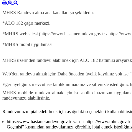
MHRS Randevu alma ana kanalları şu şekildedir:
*ALO 182 çağrı merkezi,
*MHRS web sitesi (https://www.hastanerandevu.gov.tr / https://www.
*MHRS mobil uygulaması
MHRS üzerinden randevu alabilmek için ALO 182 hattımızı arayarak op
Web'den randevu almak için; Daha önceden üyelik kaydınız yok ise 
Eğer üyeliğiniz mevcut ise kimlik numaranız ve şifrenizle istediğiniz 
MHRS mobilde randevu almak için ise akıllı cihazınızın uygulama 
randevunuzu alabilirsiniz.
Randevunuzu iptal edebilmek için aşağıdaki seçenekleri kullanabilirsi
https://www.hastanerandevu.gov.tr ya da https://www.mhrs.gov.tr
Geçmişi" kısmından
randevularınızı görebilir, iptal etmek istediği